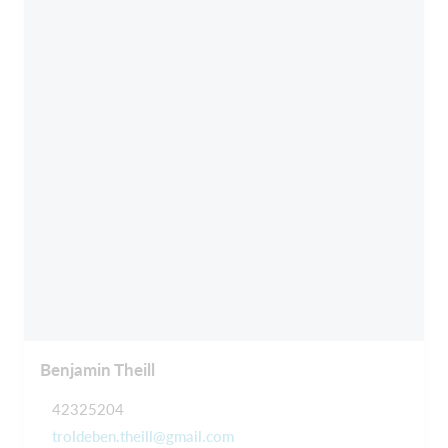
Benjamin Theill
42325204
troldeben.theill@gmail.com