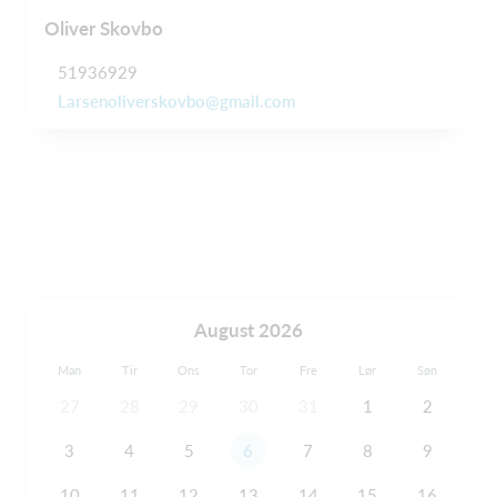
Oliver Skovbo
51936929
Larsenoliverskovbo@gmail.com
August 2026
Man
Tir
Ons
Tor
Fre
Lør
Søn
27
28
29
30
31
1
2
3
4
5
6
7
8
9
10
11
12
13
14
15
16