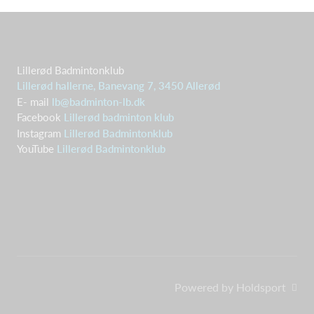
Lillerød Badmintonklub
Lillerød hallerne, Banevang 7, 3450 Allerød
E- mail
lb@badminton-lb.dk
Facebook
Lillerød badminton klub
Instagram
Lillerød Badmintonklub
YouTube
Lillerød Badmintonklub
Powered by Holdsport