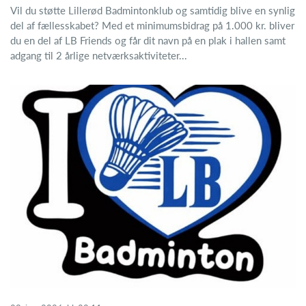
Vil du støtte Lillerød Badmintonklub og samtidig blive en synlig
del af fællesskabet? Med et minimumsbidrag på 1.000 kr. bliver
du en del af LB Friends og får dit navn på en plak i hallen samt
adgang til 2 årlige netværksaktiviteter...