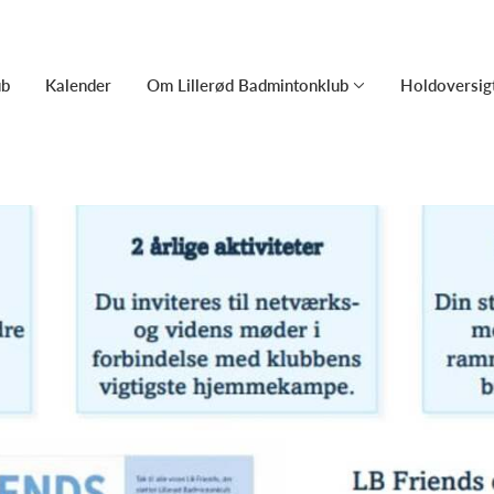
ub
Kalender
Om Lillerød Badmintonklub
Holdoversig